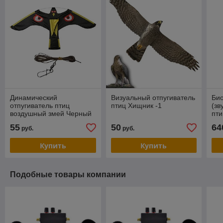
Динамический
Визуальный отпугиватель
Био
отпугиватель птиц
птиц Хищник -1
(зв
воздушный змей Черный
пти
Коршун (140х70см)
дин
55
50
64
руб.
руб.
мел
Купить
Купить
Подобные товары компании