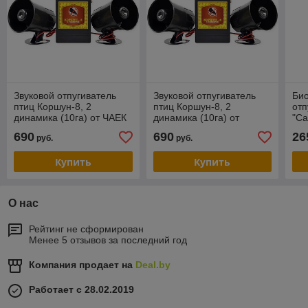
Звуковой отпугиватель
Звуковой отпугиватель
Био
птиц Коршун-8, 2
птиц Коршун-8, 2
отп
динамика (10га) от ЧАЕК
динамика (10га) от
"Са
И БАКЛАНОВ
мелких и врановых птиц
мел
690
690
26
руб.
руб.
Купить
Купить
О нас
Рейтинг не сформирован
Менее 5 отзывов за последний год
Компания продает на
Deal.by
Работает с 28.02.2019