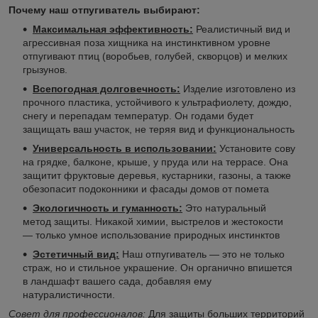
Почему наш отпугиватель выбирают:
Максимальная эффективность:
Реалистичный вид и
агрессивная поза хищника на инстинктивном уровне
отпугивают птиц (воробьев, голубей, скворцов) и мелких
грызунов.
Всепогодная долговечность:
Изделие изготовлено из
прочного пластика, устойчивого к ультрафиолету, дождю,
снегу и перепадам температур. Он годами будет
защищать ваш участок, не теряя вид и функциональность
Универсальность в использовании:
Установите сову
на грядке, балконе, крыше, у пруда или на террасе. Она
защитит фруктовые деревья, кустарники, газоны, а также
обезопасит подоконники и фасады домов от помета
Экологичность и гуманность:
Это натуральный
метод защиты. Никакой химии, выстрелов и жестокости
— только умное использование природных инстинктов
Эстетичный вид:
Наш отпугиватель — это не только
страж, но и стильное украшение. Он органично впишется
в ландшафт вашего сада, добавляя ему
натуралистичности.
Совет для профессионалов:
Для защиты больших территорий